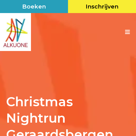
Boeken
Inschrijven
Christmas
Nightrun
Geraardsbergen